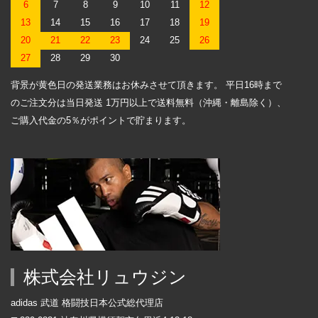
6
7
8
9
10
11
12
13
14
15
16
17
18
19
20
21
22
23
24
25
26
27
28
29
30
背景が黄色日の発送業務はお休みさせて頂きます。 平日16時まで
のご注文分は当日発送 1万円以上で送料無料（沖縄・離島除く）、
ご購入代金の5％がポイントで貯まります。
株式会社リュウジン
adidas 武道 格闘技日本公式総代理店