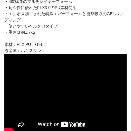
・3重構造のマルチレイヤーフォーム
・耐久性に優れたFLX3.0のPU素材使用
・エンボス加工された特殊エバーフォームと衝撃吸収のGELパッ
ディング
・使いやすいベルクロタイプ
・重さは約1.7kg
素材：FLX PU、GEL
原産国：パキスタン