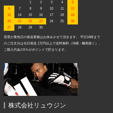
1
2
3
4
5
6
7
8
9
10
11
12
13
14
15
16
17
18
19
20
21
22
23
24
25
26
27
28
29
30
背景が黄色日の発送業務はお休みさせて頂きます。 平日16時まで
のご注文分は当日発送 1万円以上で送料無料（沖縄・離島除く）、
ご購入代金の5％がポイントで貯まります。
株式会社リュウジン