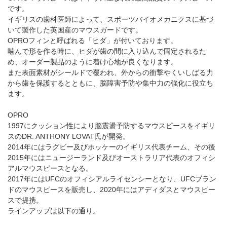
です。
イギリスの歯科医師によって、スポーツバイオメカニクスに基づ
いて製作した英国産のマウスガードです。
OPROフィンと呼ばれる「ヒダ」が付いております。
噛んで形を作る時に、ヒダが歯の間に入り込んで固定されるた
め、オーダー製品のように着け心地が良くなります。
また表面素材がシールドで覆われ、外からの衝撃やくいしばる力
から歯を保護するとともに、脳障害予防や集中力の強化に役立ち
ます。
OPRO
1997にクッション性により脳震盪予防するマウスピースをイギリ
スのDR. ANTHONY LOVAT氏が開発。
2014年にはラグビー及びホッケーのイギリス代表チーム、その後
2015年にはニュージーランド及びオーストラリア代表のオフィシ
アルマウスピースとなる。
2017年にはUFCのオフィシアルライセンシーとなり、UFCブラン
ドのマウスピースを販売し、2020年にはアディダスとマウスピー
スで提携。
ラインアップは以下の通り。