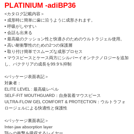
PLATINIUM -adiBP36
<カタログ記載内容＞
• 成形時に簡単に歯に沿うように成形されます。
• 呼吸がしやすい
• 会話も出来る
• 最高級のクッション性と快適さのためのウルトラジェル使用。
• 高い耐衝撃性のための2つの保護層
• 取り付け簡単でスムーズな成形プロセス
• マウスピースとケース両方にシルバーイオンテクノロジーを追加
し、バクテリアの成長を99.9％抑制
<パッケージ表面表記＞
対象者：
ELITE LEVEL : 最高級レベル
SELF-FIT MOUTHGUARD：自身装着マウスピース
ULTRA-FLOW GEL COMFORT & PROTECTION：ウルトラフォ
ロージェルによる快適性と保護性
<パッケージ裏面表記＞
Inter-jaw absorption layer
顎への衝撃を吸収するレイヤー