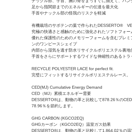
ナックル部、手首、腕の骨をまっすぐに揃えて、パン
足から指関節までのエネルギーの伝達を最大化
手首やナックル部の怪我のリスクを軽減
有機栽培のサボテンの葉で作られたDESSERTO® VEGA
究極の快適さと感触のために強化されたソフトフォー
優れた保護性のためのメモリーフォームを含むプレミ
ンのワンピースシェイプ
内部から湿気を逃す防水リサイクルポリエステル裏地
手首をさらにサポートするワイドな伸縮性のあるトラ
RECYCLE POLYESTER LACE for perfect fit.
完璧にフィットするリサイクルポリエステルレース。
CED(MJ) Cumulative Energy Demand
CED（MJ）累積エネルギー需要
DESSERTO®は、動物の革と比較して878.26％の
78.96％を節約します。
GHG CARBON (KGCO2EQ)
GHGカーボン（KGCO2EQ）温室ガス効果
DESSERTO®は、動物の革と比較して1,864.02