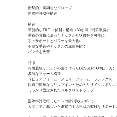
衝撃的・画期的なグローブ
国際特許取得構造！
構造
革新的なTILT （傾斜）構造（33か国で特許取得）
手首の骨格に沿ったナックル形状維持を可能に
手のサポートとパワーを最大化に
不要な手首やナックルの屈曲を防ぐ
パンチを改善
特徴
有機栽培サボテンの葉で作ったDESSERTO®ビーガ
多層なフォーム構造
（ピュアフォーム、メモリーフォーム、ラテックス）
快適で簡単なスリップインのためのリサイクルポリエ
しっかり固定されたベルクロストラップ
国際特許取得した１５°傾斜形状デザイン
人間工学に基づいた形状で手の形状の究極なサポート