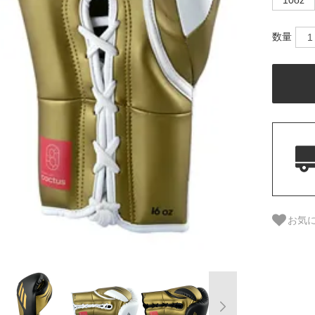
10oz
数量
お気