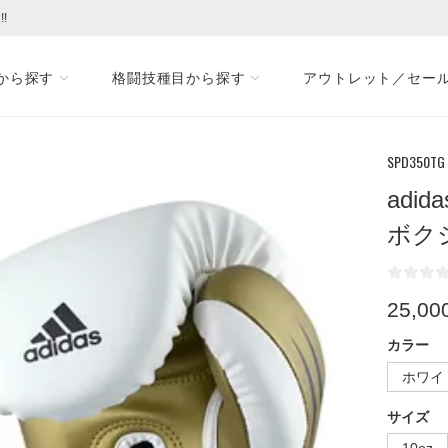
!
から探す
格闘技種目から探す
アウトレット／セー
SPD350TG
adid
ボク
25,00
カラー
ホワイ
サイズ