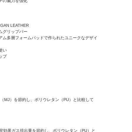
チの威力を強化
N LEATHER
ムグリップバー
アム多層フォームパッドで作られたユニークなデザイ
使い
ップ
CED（MJ）を節約し、ポリウレタン（PU）と比較して
％の温室効果ガス排出量を節約し、ポリウレタン（PU）と