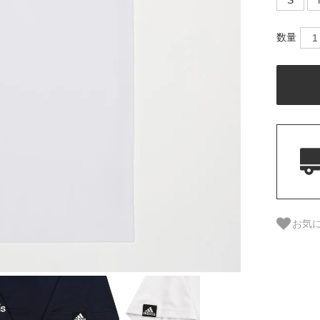
S
数量
お気