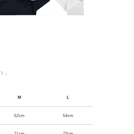
す）。
M
L
52cm
54cm
71cm
73cm