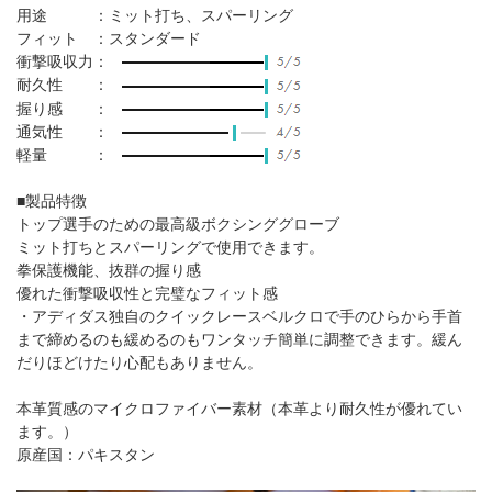
用途 ：ミット打ち、スパーリング
フィット ：スタンダード
衝撃吸収力：
耐久性 ：
握り感 ：
通気性 ：
軽量 ：
■製品特徴
トップ選手のための最高級ボクシンググローブ
ミット打ちとスパーリングで使用できます。
拳保護機能、抜群の握り感
優れた衝撃吸収性と完璧なフィット感
・アディダス独自のクイックレースベルクロで手のひらから手首
まで締めるのも緩めるのもワンタッチ簡単に調整できます。緩ん
だりほどけたり心配もありません。
本革質感のマイクロファイバー素材（本革より耐久性が優れてい
ます。）
原産国：パキスタン