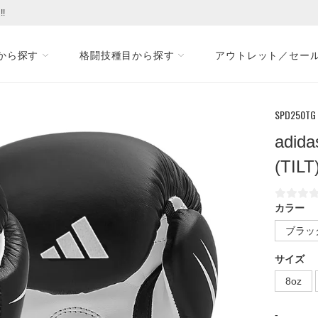
!
から探す
格闘技種目から探す
アウトレット／セー
SPD250TG
adi
(TI
カラー
ブラッ
サイズ
8oz
-