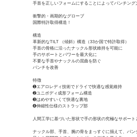
手首を正しいフォームにすることによってパンチング
衝撃的・画期的なグローブ
国際特許取得構造！
構造
革新的なTILT （傾斜）構造（33か国で特許取得）
手首の骨格に沿ったナックル形状維持を可能に
手のサポートとパワーを最大化に
不要な手首やナックルの屈曲を防ぐ
パンチを改善
特徴
➊エアロレディ技術でドライで快適な感覚維持
➋ユニボディ成形フォーム構造
➌はめやすいくて快適な裏地
➍伸縮性仕様のストラップ部
人間工学に基づいた形状で手の形状の究極なサポート
ナックル部、手首、腕の骨をまっすぐに揃えて、パン