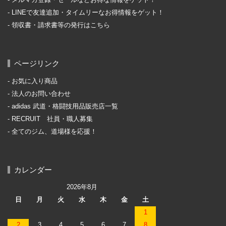
メルマガ登録・セールなどお得な情報をゲット！
LINEで友達追加・タイムリーなお得情報をゲット！
領収書・請求書等の発行はこちら
ページリンク
お気に入り商品
法人のお問い合わせ
adidas 武道・格闘技用品販売店一覧
RECRUIT 社員・職人募集
全てのジム、道場様を応援！
カレンダー
2026年8月
日
月
火
水
木
金
土
1
2
3
4
5
6
7
8