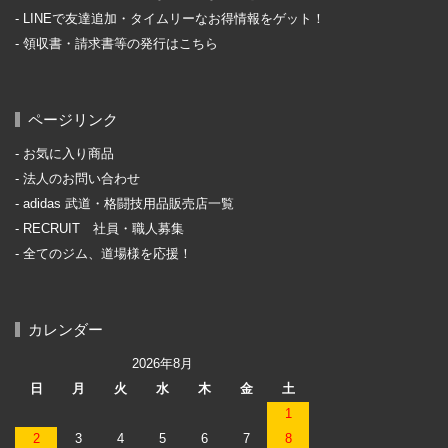
LINEで友達追加・タイムリーなお得情報をゲット！
領収書・請求書等の発行はこちら
ページリンク
お気に入り商品
法人のお問い合わせ
adidas 武道・格闘技用品販売店一覧
RECRUIT 社員・職人募集
全てのジム、道場様を応援！
カレンダー
2026年8月
日
月
火
水
木
金
土
1
2
3
4
5
6
7
8