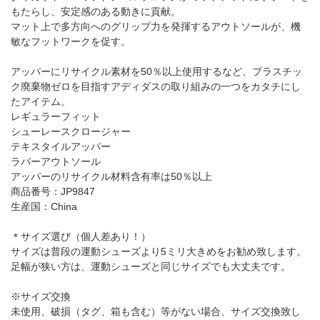
もたらし、安定感のある動きに貢献。
マット上で多方向へのグリップ力を発揮するアウトソールが、機
敏なフットワークを促す。
アッパーにリサイクル素材を50％以上使用するなど、プラスチッ
ク廃棄物ゼロを目指すアディダスの取り組みの一つをカタチにし
たアイテム。
レギュラーフィット
シューレースクロージャー
テキスタイルアッパー
ラバーアウトソール
アッパーのリサイクル材料含有率は50％以上
商品番号：JP9847
生産国：China
＊サイズ選び（個人差あり！）
サイズは普段の運動シューズより5ミリ大きめをお勧め致します。
足幅が狭い方は、運動シューズと同じサイズでも大丈夫です。
※サイズ交換
未使用、破損（タグ、箱も含む）等がない場合、サイズ交換致し