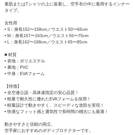
素肌またはTシャツの上に装着し、空手衣の中に着用するインナー
タイプ。
女性用
• S：身長152〜158cm／ウエスト50〜65cm
• M：身長157〜163cm／ウエスト55〜75cm
• L：身長162〜168cm／ウエスト65〜85cm
■ 材質
• 表地：ポリエステル
• 裏地：PVC
• 中身：EVAフォーム
【特徴】
• 全空連公認・高体連指定の安心品質！
• 軽量で耐久性に優れたEVAフォームを採用！
• 軽量設計で動きやすく、スピーディな攻防を実現！
• 快適なフィット感と通気性で長時間の稽古にも最適！
動きやすさと信頼の両立。
空手家におすすめのボディプロテクターです。