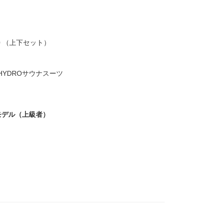
.0 （上下セット）
YDROサウナスーツ
モデル（上級者）