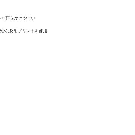
逃がさず汗をかきやすい
安心な反射プリントを使用