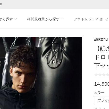
!
から探す
格闘技種目から探す
アウトレット／セー
ADISS24M
【訳あ
ドロ 
下セ
14,50
カラー
ブラッ