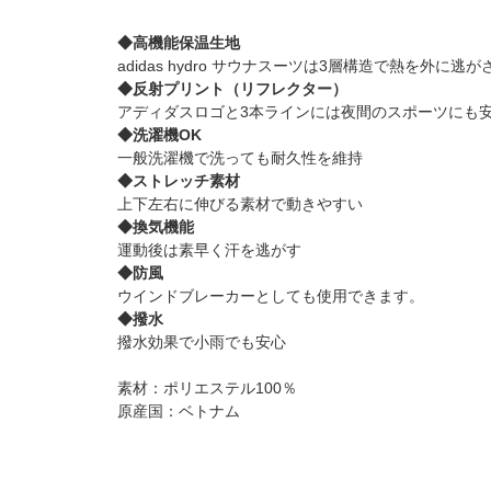
◆高機能保温生地
adidas hydro サウナスーツは3層構造で熱を外に
◆反射プリント（リフレクター）
アディダスロゴと3本ラインには夜間のスポーツにも
◆洗濯機OK
一般洗濯機で洗っても耐久性を維持
◆ストレッチ素材
上下左右に伸びる素材で動きやすい
◆換気機能
運動後は素早く汗を逃がす
◆防風
ウインドブレーカーとしても使用できます。
◆撥水
撥水効果で小雨でも安心
素材：ポリエステル100％
原産国：ベトナム